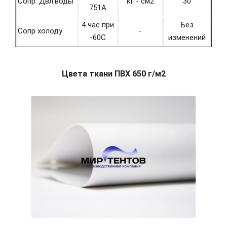
Сопр. Двл.воды
кг - см2
30
751А
4 час при
Без
Сопр холоду
-
-60С
изменений
Цвета ткани ПВХ 650 г/м2