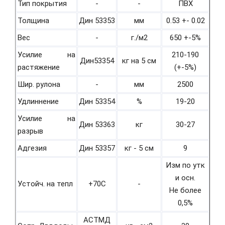
Тип покрытия
-
-
ПВХ
Толщина
Дин 53353
мм
0.53 +- 0.02
Вес
-
г./м2
650 +-5%
Усилие на
210-190
Дин53354
кг на 5 см
растяжение
(+-5%)
Шир. рулона
-
мм
2500
Удлиннение
Дин 53354
%
19-20
Усилие на
Дин 53363
кг
30-27
разрыв
Адгезия
Дин 53357
кг - 5 см
9
Изм по утк
и осн.
Устойч. на тепл
+70С
-
Не более
0,5%
АСТМД