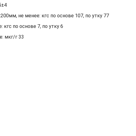
5±4
00мм, не менее: кгс по основе 107, по утку 77
кгс по основе 7, по утку 6
: мкг/г 33