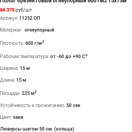
Полог брезентовый огнеупорный 600 гм2 15x15м
66 375
руб/шт
Артикул:
11252 ОП
Материал :
огнеупорный
2
Плотность:
600 г/м
o
Рабочая температура:
от -60 до +90 C
Ширина:
15 м
Длина:
15 м
2
Площадь:
225 м
Устойчивость к прожиганию:
50 сек
Цвет:
хаки
Люверсы шагом 50 см. (кольца)