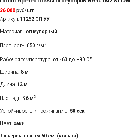
Полог брезентовый огнеупорный 650 гм2 8x12м
36 000
руб/шт
Артикул:
11252 ОП УУ
Материал :
огнеупорный
2
Плотность:
650 г/м
o
Рабочая температура:
от -60 до +90 C
Ширина:
8 м
Длина:
12 м
2
Площадь:
96 м
Устойчивость к прожиганию:
50 сек
Цвет:
хаки
Люверсы шагом 50 см. (кольца)