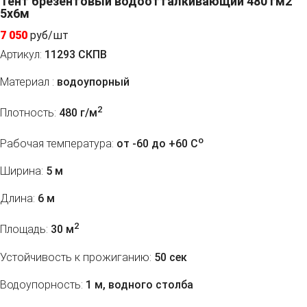
Тент брезентовый водоотталкивающий 480 гм2
5x6м
7 050
руб/шт
Артикул:
11293 СКПВ
Материал :
водоупорный
2
Плотность:
480 г/м
o
Рабочая температура:
от -60 до +60 C
Ширина:
5 м
Длина:
6 м
2
Площадь:
30 м
Устойчивость к прожиганию:
50 сек
Водоупорность:
1 м, водного столба