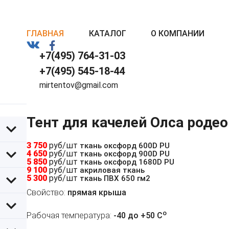
ГЛАВНАЯ
КАТАЛОГ
О КОМПАНИИ
+7(495) 764-31-03
+7(495) 545-18-44
mirtentov@gmail.com
Тент для качелей Олса родео
3 750
руб/шт
ткань оксфорд 600D PU
4 650
руб/шт
ткань оксфорд 900D PU
5 850
руб/шт
ткань оксфорд 1680D PU
9 100
руб/шт
акриловая ткань
5 300
руб/шт
ткань ПВХ 650 гм2
Свойство:
прямая крыша
o
Рабочая температура:
-40 до +50 C