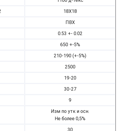
1100 д-текс
2
18Х18
ПВХ
0.53 +- 0.02
650 +-5%
210-190 (+-5%)
2500
19-20
30-27
9
Изм по утк и осн.
Не более 0,5%
30