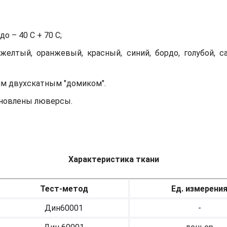
о – 40 С + 70 С;
желтый, оранжевый, красный, синий, бордо, голубой, с
им двухскатным "домиком".
тановлены люверсы.
Характеристика ткани
Тест-метод
Ед. измерени
Дин60001
-