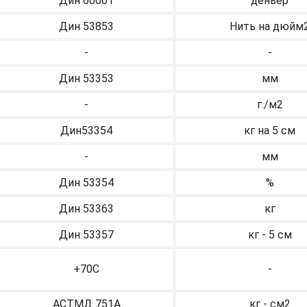
Дин 60001
деньер
Дин 53853
Нить на дюйм
-
-
Дин 53353
мм
-
г./м2
Дин53354
кг на 5 см
-
мм
Дин 53354
%
Дин 53363
кг
Дин 53357
кг - 5 см
+70С
-
АСТМД 751А
кг - см2