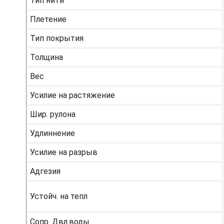
Тип нити
Плетение
Тип покрытия
Толщина
Вес
Усилие на растяжение
Шир. рулона
Удлиннение
Усилие на разрыв
Адгезия
Устойч. на тепл
Сопр. Двл.воды