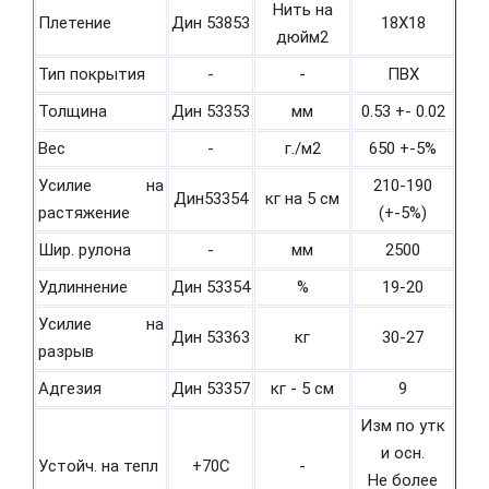
Нить на
Плетение
Дин 53853
18Х18
дюйм2
Тип покрытия
-
-
ПВХ
Толщина
Дин 53353
мм
0.53 +- 0.02
Вес
-
г./м2
650 +-5%
Усилие на
210-190
Дин53354
кг на 5 см
растяжение
(+-5%)
Шир. рулона
-
мм
2500
Удлиннение
Дин 53354
%
19-20
Усилие на
Дин 53363
кг
30-27
разрыв
Адгезия
Дин 53357
кг - 5 см
9
Изм по утк
и осн.
Устойч. на тепл
+70С
-
Не более