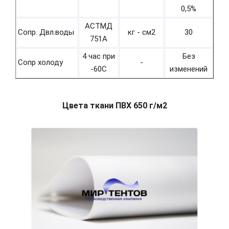
0,5%
АСТМД
Сопр. Двл.воды
кг - см2
30
751А
4 час при
Без
Сопр холоду
-
-60С
изменений
Цвета ткани ПВХ 650 г/м2