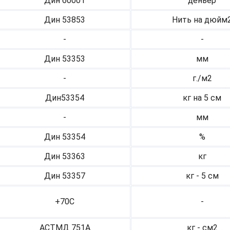
Дин 60001
деньер
Дин 53853
Нить на дюйм
-
-
Дин 53353
мм
-
г./м2
Дин53354
кг на 5 см
-
мм
Дин 53354
%
Дин 53363
кг
Дин 53357
кг - 5 см
+70С
-
АСТМД 751А
кг - см2