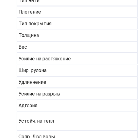
Тип нити
Плетение
Тип покрытия
Толщина
Вес
Усилие на растяжение
Шир. рулона
Удлиннение
Усилие на разрыв
Адгезия
Устойч. на тепл
Сопр. Двл.воды