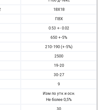
1100 д-текс
2
18Х18
ПВХ
0.53 +- 0.02
650 +-5%
210-190 (+-5%)
2500
19-20
30-27
9
Изм по утк и осн.
Не более 0,5%
30