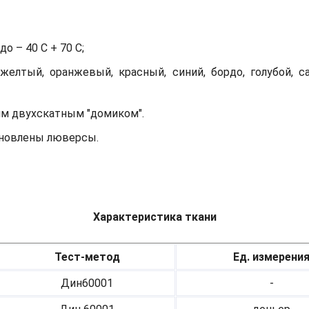
о – 40 С + 70 С;
желтый, оранжевый, красный, синий, бордо, голубой, с
им двухскатным "домиком".
тановлены люверсы.
Характеристика ткани
Тест-метод
Ед. измерени
Дин60001
-