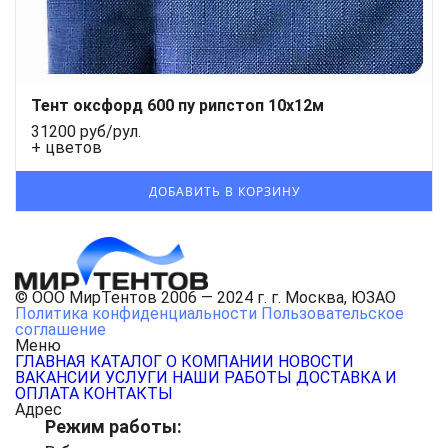
Тент оксфорд 600 пу рипстоп 10х12м
31200 руб/рул.
+ цветов
© ООО МирТентов 2006 — 2024 г. г. Москва, ЮЗАО
Политика конфиденциальности
Пользовательское
соглашение
Меню
ГЛАВНАЯ
КАТАЛОГ
О КОМПАНИИ
НОВОСТИ
ВАКАНСИИ
УСЛУГИ
НАШИ РАБОТЫ
ДОСТАВКА И
ОПЛАТА
КОНТАКТЫ
Адрес
Режим работы: