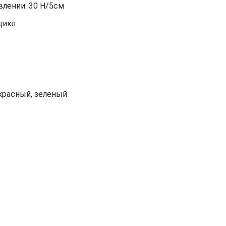
лении: 30 Н/5см
цикл
красный, зеленый