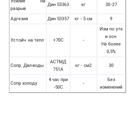
Усилие на
Дин 53363
кг
30-27
разрыв
Адгезия
Дин 53357
кг - 5 см
9
Изм по утк
и осн.
Устойч. на тепл
+70С
-
Не более
0,5%
АСТМД
Сопр. Двл.воды
кг - см2
30
751А
4 час при
Без
Сопр холоду
-
-50С
изменений