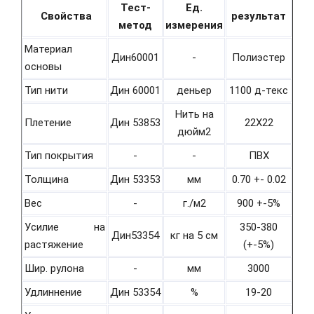
Тест-
Ед.
Свойства
результат
метод
измерения
Материал
Дин60001
-
Полиэстер
основы
Тип нити
Дин 60001
деньер
1100 д-текс
Нить на
Плетение
Дин 53853
22Х22
дюйм2
Тип покрытия
-
-
ПВХ
Толщина
Дин 53353
мм
0.70 +- 0.02
Вес
-
г./м2
900 +-5%
Усилие на
350-380
Дин53354
кг на 5 см
растяжение
(+-5%)
Шир. рулона
-
мм
3000
Удлиннение
Дин 53354
%
19-20