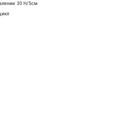
лении: 30 Н/5см
цикл