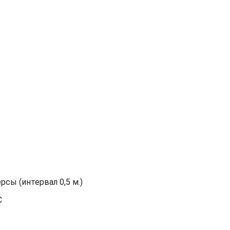
сы (интервал 0,5 м.)
С