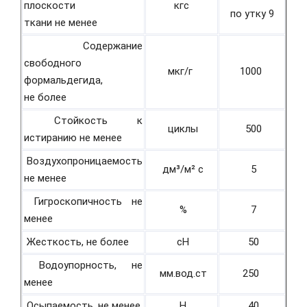
плоскости
кгс
по утку 9
ткани не менее
Содержание
свободного
мкг/г
1000
формальдегида,
не более
Стойкость к
циклы
500
истиранию не менее
Воздухопроницаемость
дм³/м² с
5
не менее
Гигроскопичность не
%
7
менее
Жесткость, не более
cH
50
Водоупорность, не
мм.вод.ст
250
менее
Осыпаемость, не менее
H
40