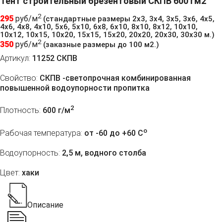
Тент строительный брезентовый СКПВ 600 гм2
2
295
руб/м
(стандартные размеры 2х3, 3х4, 3х5, 3х6, 4х5,
4х6, 4х8, 4х10, 5х6, 5х10, 6х8, 6х10, 8х10, 8х12, 10х10,
10х12, 10х15, 10х20, 15х15, 15х20, 20х20, 20х30, 30х30 м.)
2
350
руб/м
(заказные размеры до 100 м2.)
Артикул:
11252 СКПВ
Свойство:
СКПВ -светопрочная комбинированная
повышенной водоупорности пропитка
2
Плотность:
600 г/м
o
Рабочая температура:
от -60 до +60 C
Водоупорность:
2,5 м, водного столба
Цвет:
хаки
Описание