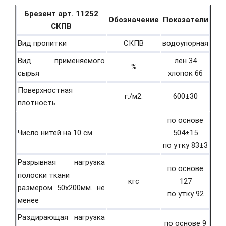
Брезент арт. 11252
Обозначение
Показатели
СКПВ
Вид пропитки
СКПВ
водоупорная
Вид применяемого
лен 34
%
сырья
хлопок 66
Поверхностная
г./м2.
600±30
плотность
по основе
Число нитей на 10 см.
504±15
по утку 83±3
Разрывная нагрузка
по основе
полоски ткани
кгс
127
размером 50х200мм. не
по утку 92
менее
Раздирающая нагрузка
по основе 9