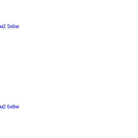
гм2 5х6м
гм2 6х8м