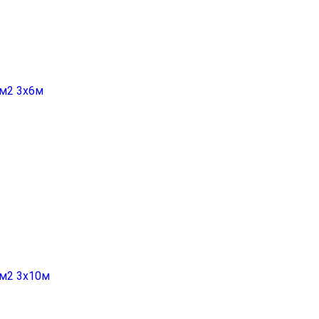
гм2 3х6м
гм2 3х10м