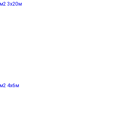
гм2 3х20м
гм2 4х6м