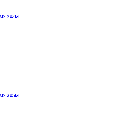
гм2 2x3м
гм2 3х5м