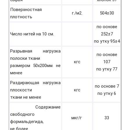
Поверхностная
г./м2.
504±30
плотность
по основе
Число нитей на 10 см.
252±7
по утку 95±4
Разрывная нагрузка
по основе
полоски ткани
кгс
107
размером 50х200мм. не
по утку 77
менее
Раздирающая нагрузка
по основе 7
плоскости
кгс
по утку 6
ткани не менее
Содержание
свободного
мкг/г
33
формальдегида,
не более