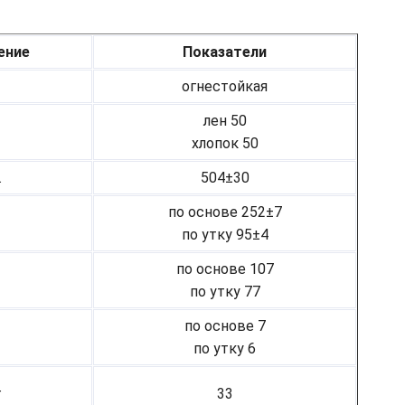
ение
Показатели
огнестойкая
лен 50
хлопок 50
.
504±30
по основе 252±7
по утку 95±4
по основе 107
по утку 77
по основе 7
по утку 6
г
33