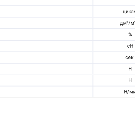
цикл
дм³/м²
%
cH
сек
H
H
Н/м