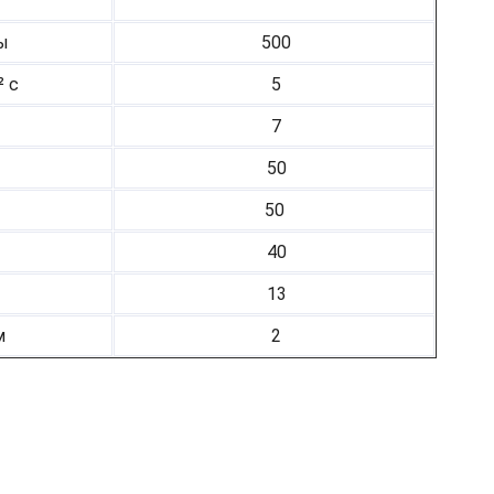
ы
500
 с
5
7
50
50
40
13
м
2