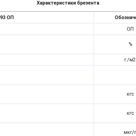
Характеристики брезента
293 ОП
Обознач
ОП
%
г./м2
кгс
кгс
мкг/