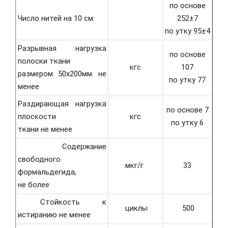
по основе
Число нитей на 10 см.
252±7
по утку 95±4
Разрывная нагрузка
по основе
полоски ткани
кгс
107
размером 50х200мм. не
по утку 77
менее
Раздирающая нагрузка
по основе 7
плоскости
кгс
по утку 6
ткани не менее
Содержание
свободного
мкг/г
33
формальдегида,
не более
Стойкость к
циклы
500
истиранию не менее