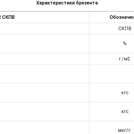
Характеристики брезента
2 СКПВ
Обозначе
СКПВ
%
г./м2.
кгс
кгс
мкг/г