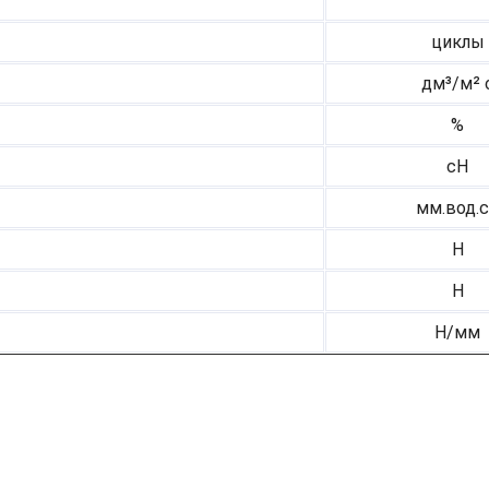
циклы
дм³/м² 
%
cH
мм.вод.
H
H
Н/мм