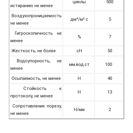
циклы
500
истиранию не менее
Воздухопроницаемость
дм³/м² с
5
не менее
Гигроскопичность не
%
7
менее
Жесткость, не более
cH
50
Водоупорность, не
мм.вод.ст
100
менее
Осыпаемость, не менее
H
40
Стойкость к
H
13
протоколу, не менее
Сопротивление порезу,
Н/мм
2
не менее