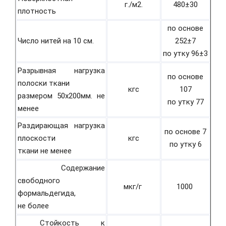
г./м2.
480±30
плотность
по основе
Число нитей на 10 см.
252±7
по утку 96±3
Разрывная нагрузка
по основе
полоски ткани
кгс
107
размером 50х200мм. не
по утку 77
менее
Раздирающая нагрузка
по основе 7
плоскости
кгс
по утку 6
ткани не менее
Содержание
свободного
мкг/г
1000
формальдегида,
не более
Стойкость к