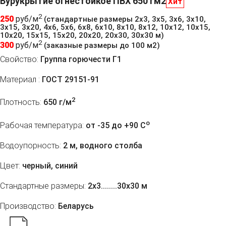
Бурукрытие огнестойкое ПВХ 650 гм2
Хит
2
250
руб/м
(стандартные размеры 2х3, 3х5, 3х6, 3х10,
3х15, 3х20, 4х6, 5х6, 6х8, 6х10, 8х10, 8х12, 10х12, 10х15,
10х20, 15х15, 15х20, 20х20, 20х30, 30х30 м)
2
300
руб/м
(заказные размеры до 100 м2)
Свойство:
Группа горючести Г1
Материал :
ГОСТ 29151-91
2
Плотность:
650 г/м
o
Рабочая температура:
от -35 до +90 C
Водоупорность:
2 м, водного столба
Цвет:
черный, синий
Стандартные размеры:
2х3........30х30 м
Производство:
Беларусь