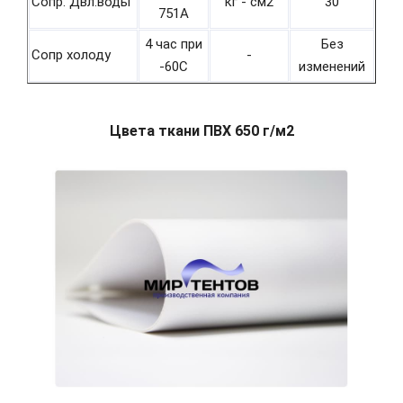
Сопр. Двл.воды
кг - см2
30
751А
4 час при
Без
Сопр холоду
-
-60С
изменений
Цвета ткани ПВХ 650 г/м2