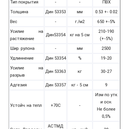
Тип покрытия
-
-
ПВХ
Толщина
Дин 53353
мм
0.53 +- 0.02
Вес
-
г./м2
650 +-5%
Усилие на
210-190
Дин53354
кг на 5 см
растяжение
(+-5%)
Шир. рулона
-
мм
2500
Удлиннение
Дин 53354
%
19-20
Усилие на
Дин 53363
кг
30-27
разрыв
Адгезия
Дин 53357
кг - 5 см
9
Изм по утк
и осн.
Устойч. на тепл
+70С
-
Не более
0,5%
АСТМД