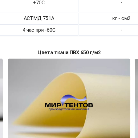
+70С
-
АСТМД 751А
кг - см2
4 час при -60С
-
Цвета ткани ПВХ 650 г/м2