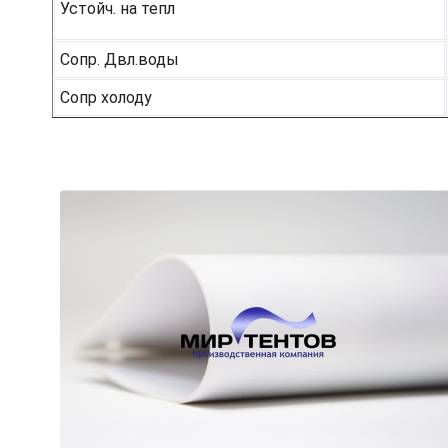
Устойч. на тепл
Сопр. Двл.воды
Сопр холоду