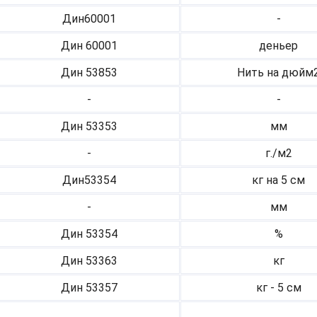
Дин60001
-
Дин 60001
деньер
Дин 53853
Нить на дюйм
-
-
Дин 53353
мм
-
г./м2
Дин53354
кг на 5 см
-
мм
Дин 53354
%
Дин 53363
кг
Дин 53357
кг - 5 см