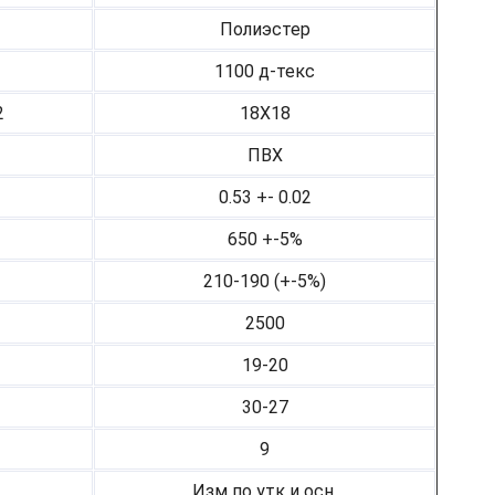
Полиэстер
1100 д-текс
2
18Х18
ПВХ
0.53 +- 0.02
650 +-5%
210-190 (+-5%)
2500
19-20
30-27
9
Изм по утк и осн.