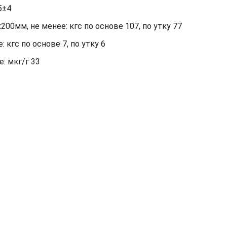
5±4
00мм, не менее: кгс по основе 107, по утку 77
кгс по основе 7, по утку 6
: мкг/г 33