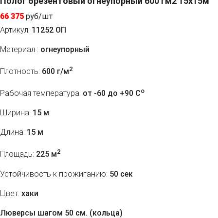
Полог брезентовый огнеупорный 600 гм2 15x15м
66 375
руб/шт
Артикул:
11252 ОП
Материал :
огнеупорный
2
Плотность:
600 г/м
o
Рабочая температура:
от -60 до +90 C
Ширина:
15 м
Длина:
15 м
2
Площадь:
225 м
Устойчивость к прожиганию:
50 сек
Цвет:
хаки
Люверсы шагом 50 см. (кольца)