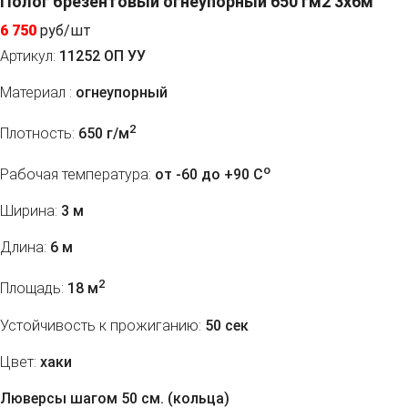
Полог брезентовый огнеупорный 650 гм2 3x6м
6 750
руб/шт
Артикул:
11252 ОП УУ
Материал :
огнеупорный
2
Плотность:
650 г/м
o
Рабочая температура:
от -60 до +90 C
Ширина:
3 м
Длина:
6 м
2
Площадь:
18 м
Устойчивость к прожиганию:
50 сек
Цвет:
хаки
Люверсы шагом 50 см. (кольца)