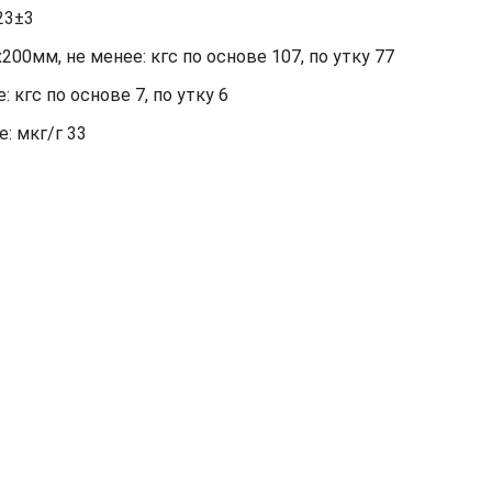
23±3
00мм, не менее: кгс по основе 107, по утку 77
кгс по основе 7, по утку 6
: мкг/г 33