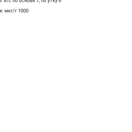
кгс по основе 7, по утку 6
: мкг/г 1000