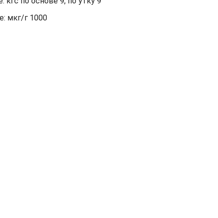
кгс по основе 9, по утку 9
: мкг/г 1000