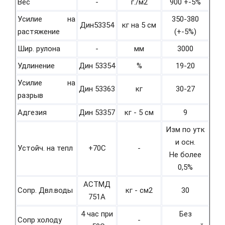
Вес
-
г./м2
900 +-5%
Усилие на
350-380
Дин53354
кг на 5 см
растяжение
(+-5%)
Шир. рулона
-
мм
3000
Удлинение
Дин 53354
%
19-20
Усилие на
Дин 53363
кг
30-27
разрыв
Адгезия
Дин 53357
кг - 5 см
9
Изм по утк
и осн.
Устойч. на тепл
+70С
-
Не более
0,5%
АСТМД
Сопр. Двл.воды
кг - см2
30
751А
4 час при
Без
Сопр холоду
-