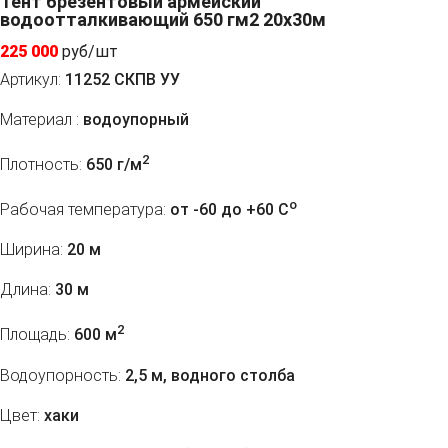
Тент брезентовый армейский
водоотталкивающий 650 гм2 20x30м
225 000
руб/шт
Артикул:
11252 СКПВ УУ
Материал :
водоупорный
2
Плотность:
650 г/м
o
Рабочая температура:
от -60 до +60 C
Ширина:
20 м
Длина:
30 м
2
Площадь:
600 м
Водоупорность:
2,5 м, водного столба
Цвет:
хаки