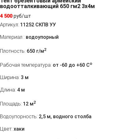
Тент брезентовый армейский
водоотталкивающий 650 гм2 3x4м
4 500
руб/шт
Артикул:
11252 СКПВ УУ
Материал :
водоупорный
2
Плотность:
650 г/м
o
Рабочая температура:
от -60 до +60 C
Ширина:
3 м
Длина:
4 м
2
Площадь:
12 м
Водоупорность:
2,5 м, водного столба
Цвет:
хаки