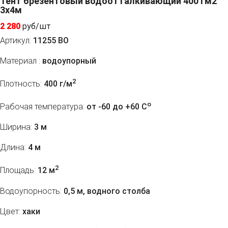
Тент брезентовый водоотталкивающий 400 гм2
3x4м
2 280
руб/шт
Артикул:
11255 ВО
Материал :
водоупорный
2
Плотность:
400 г/м
o
Рабочая температура:
от -60 до +60 C
Ширина:
3 м
Длина:
4 м
2
Площадь:
12 м
Водоупорность:
0,5 м, водного столба
Цвет:
хаки