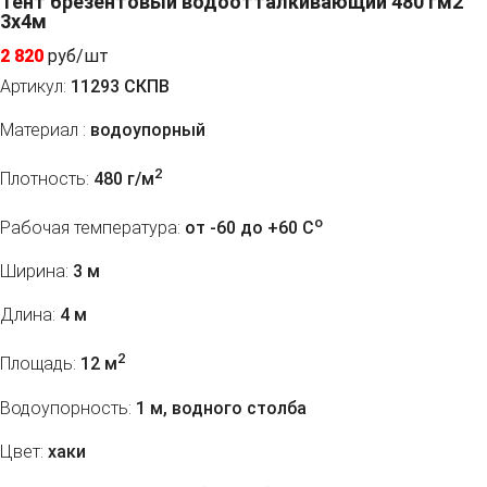
Тент брезентовый водоотталкивающий 480 гм2
3x4м
2 820
руб/шт
Артикул:
11293 СКПВ
Материал :
водоупорный
2
Плотность:
480 г/м
o
Рабочая температура:
от -60 до +60 C
Ширина:
3 м
Длина:
4 м
2
Площадь:
12 м
Водоупорность:
1 м, водного столба
Цвет:
хаки