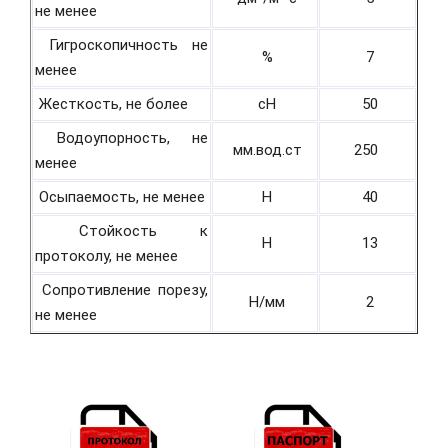
не менее
Гигроскопичность не
%
7
менее
Жесткость, не более
cH
50
Водоупорность, не
мм.вод.ст
250
менее
Осыпаемость, не менее
H
40
Стойкость к
H
13
протоколу, не менее
Сопротивление порезу,
Н/мм
2
не менее