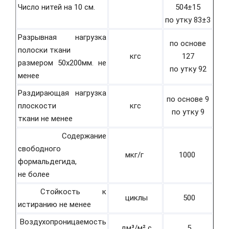
Число нитей на 10 см.
504±15
по утку 83±3
Разрывная нагрузка
по основе
полоски ткани
кгс
127
размером 50х200мм. не
по утку 92
менее
Раздирающая нагрузка
по основе 9
плоскости
кгс
по утку 9
ткани не менее
Содержание
свободного
мкг/г
1000
формальдегида,
не более
Стойкость к
циклы
500
истиранию не менее
Воздухопроницаемость
дм³/м² с
5