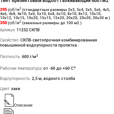
Тент брезентовый водоотталкивающий 600 гм2
2
295
руб/м
(стандартные размеры 2х3, 3х4, 3х5, 3х6, 4х5,
4х6, 4х8, 4х10, 5х6, 5х10, 6х8, 6х10, 8х10, 8х12, 10х10,
10х12, 10х15, 10х20, 15х15, 15х20, 20х20, 20х30, 30х30 м.)
2
350
руб/м
(заказные размеры до 100 м2.)
Артикул:
11252 СКПВ
Свойство:
СКПВ-светопрочная комбинированная
повышенной водоупорности пропитка
2
Плотность:
600 г/м
o
Рабочая температура:
от -60 до +60 C
Водоупорность:
2,5 м, водного столба
Цвет:
хаки
Описание