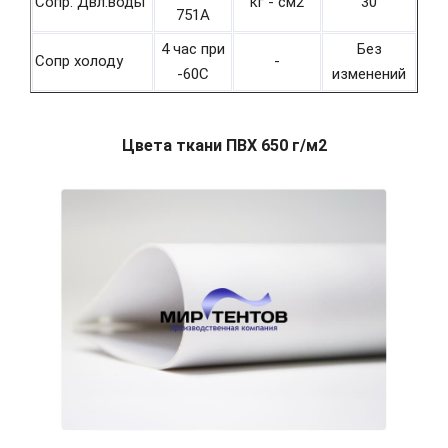
Сопр. Двл.воды
кг - см2
30
751А
4 час при
Без
Сопр холоду
-
-60С
изменений
Цвета ткани ПВХ 650 г/м2