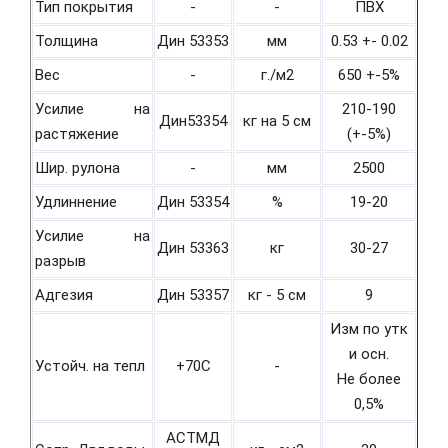
Тип покрытия
-
-
ПВХ
Толщина
Дин 53353
мм
0.53 +- 0.02
Вес
-
г./м2
650 +-5%
Усилие на
210-190
Дин53354
кг на 5 см
растяжение
(+-5%)
Шир. рулона
-
мм
2500
Удлиннение
Дин 53354
%
19-20
Усилие на
Дин 53363
кг
30-27
разрыв
Адгезия
Дин 53357
кг - 5 см
9
Изм по утк
и осн.
Устойч. на тепл
+70С
-
Не более
0,5%
АСТМД