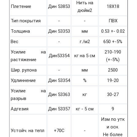
Нить на
Плетение
Дин 53853
18Х18
дюйм2
Тип покрытия
-
-
ПВХ
Толщина
Дин 53353
мм
0.53 +- 0.02
Вес
-
г./м2
650 +-5%
Усилие на
210-190
Дин53354
кг на 5 см
растяжение
(+-5%)
Шир. рулона
-
мм
2500
Удлиннение
Дин 53354
%
19-20
Усилие на
Дин 53363
кг
30-27
разрыв
Адгезия
Дин 53357
кг - 5 см
9
Изм по утк
и осн.
Устойч. на тепл
+70С
-
Не более