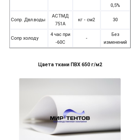
0,5%
АСТМД
Сопр. Двл.воды
кг - см2
30
751А
4 час при
Без
Сопр холоду
-
-60С
изменений
Цвета ткани ПВХ 650 г/м2