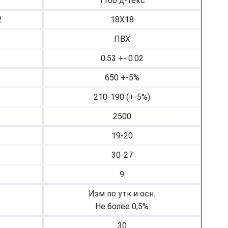
1100 д-текс
2
18Х18
ПВХ
0.53 +- 0.02
650 +-5%
210-190 (+-5%)
2500
19-20
30-27
9
Изм по утк и осн.
Не более 0,5%
30