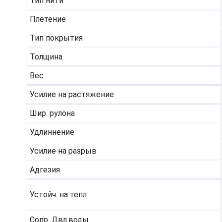
Тип нити
Плетение
Тип покрытия
Толщина
Вес
Усилие на растяжение
Шир. рулона
Удлиннение
Усилие на разрыв
Адгезия
Устойч. на тепл
Сопр. Двл.воды