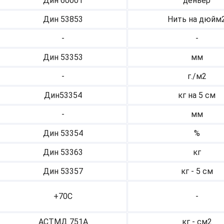
Дин 60001
деньер
Дин 53853
Нить на дюйм
-
-
Дин 53353
мм
-
г./м2
Дин53354
кг на 5 см
-
мм
Дин 53354
%
Дин 53363
кг
Дин 53357
кг - 5 см
+70С
-
АСТМД 751А
кг - см2