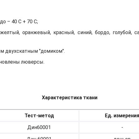
о – 40 С + 70 С;
желтый, оранжевый, красный, синий, бордо, голубой, с
им двухскатным "домиком".
тановлены люверсы.
Характеристика ткани
Тест-метод
Ед. измерени
Дин60001
-