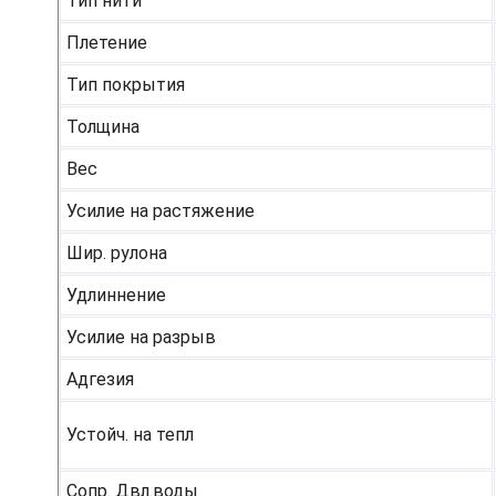
Тип нити
Плетение
Тип покрытия
Толщина
Вес
Усилие на растяжение
Шир. рулона
Удлиннение
Усилие на разрыв
Адгезия
Устойч. на тепл
Сопр. Двл.воды