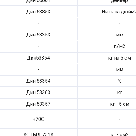
Дин 60001
деньер
Дин 53853
Нить на дюйм
-
-
Дин 53353
мм
-
г./м2
Дин53354
кг на 5 см
-
мм
Дин 53354
%
Дин 53363
кг
Дин 53357
кг - 5 см
+70С
-
АСТМД 751А
кг - см2