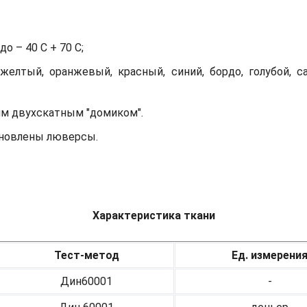
о – 40 С + 70 С;
желтый, оранжевый, красный, синий, бордо, голубой, с
им двухскатным "домиком".
тановлены люверсы.
Характеристика ткани
Тест-метод
Ед. измерени
Дин60001
-