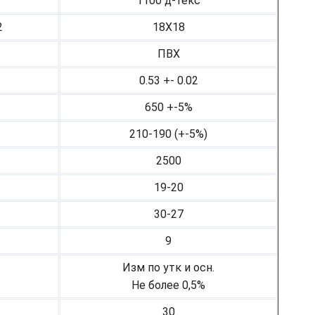
1100 д-текс
2
18Х18
ПВХ
0.53 +- 0.02
650 +-5%
210-190 (+-5%)
2500
19-20
30-27
9
Изм по утк и осн.
Не более 0,5%
30