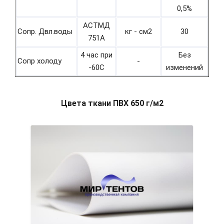
0,5%
АСТМД
Сопр. Двл.воды
кг - см2
30
751А
4 час при
Без
Сопр холоду
-
-60С
изменений
Цвета ткани ПВХ 650 г/м2