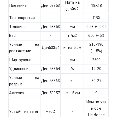
Нить на
Плетение
Дин 53853
18Х18
дюйм2
Тип покрытия
-
-
ПВХ
Толщина
Дин 53353
мм
0.53 +- 0.02
Вес
-
г./м2
650 +-5%
Усилие на
210-190
Дин53354
кг на 5 см
растяжение
(+-5%)
Шир. рулона
-
мм
2500
Удлиннение
Дин 53354
%
19-20
Усилие на
Дин 53363
кг
30-27
разрыв
Адгезия
Дин 53357
кг - 5 см
9
Изм по утк
и осн.
Устойч. на тепл
+70С
-
Не более