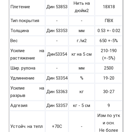
Нить на
Плетение
Дин 53853
18Х18
дюйм2
Тип покрытия
-
-
ПВХ
Толщина
Дин 53353
мм
0.53 +- 0.02
Вес
-
г./м2
650 +-5%
Усилие на
210-190
Дин53354
кг на 5 см
растяжение
(+-5%)
Шир. рулона
-
мм
2500
Удлиннение
Дин 53354
%
19-20
Усилие на
Дин 53363
кг
30-27
разрыв
Адгезия
Дин 53357
кг - 5 см
9
Изм по утк
и осн.
Устойч. на тепл
+70С
-
Не более