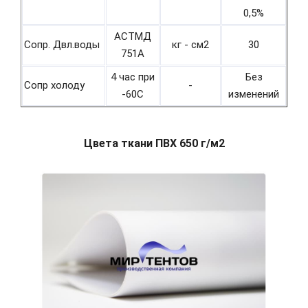
0,5%
АСТМД
Сопр. Двл.воды
кг - см2
30
751А
4 час при
Без
Сопр холоду
-
-60С
изменений
Цвета ткани ПВХ 650 г/м2