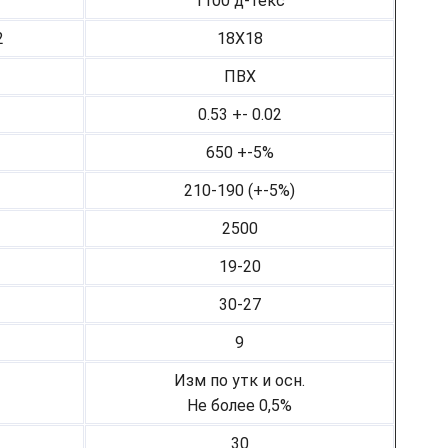
1100 д-текс
2
18Х18
ПВХ
0.53 +- 0.02
650 +-5%
210-190 (+-5%)
2500
19-20
30-27
9
Изм по утк и осн.
Не более 0,5%
30