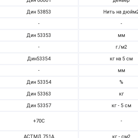
Дин 60001
деньер
Дин 53853
Нить на дюйм
-
-
Дин 53353
мм
-
г./м2
Дин53354
кг на 5 см
-
мм
Дин 53354
%
Дин 53363
кг
Дин 53357
кг - 5 см
+70С
-
АСТМД 751А
кг - см2