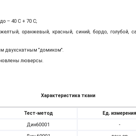
о – 40 С + 70 С;
желтый, оранжевый, красный, синий, бордо, голубой, с
им двухскатным "домиком".
тановлены люверсы.
Характеристика ткани
Тест-метод
Ед. измерени
Дин60001
-