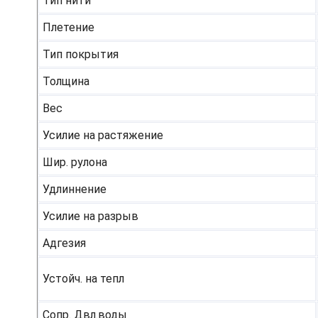
Тип нити
Плетение
Тип покрытия
Толщина
Вес
Усилие на растяжение
Шир. рулона
Удлиннение
Усилие на разрыв
Адгезия
Устойч. на тепл
Сопр. Двл.воды