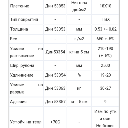
Нить на
Плетение
Дин 53853
18Х18
дюйм2
Тип покрытия
-
-
ПВХ
Толщина
Дин 53353
мм
0.53 +- 0.02
Вес
-
г./м2
650 +-5%
Усилие на
210-190
Дин53354
кг на 5 см
растяжение
(+-5%)
Шир. рулона
-
мм
2500
Удлиннение
Дин 53354
%
19-20
Усилие на
Дин 53363
кг
30-27
разрыв
Адгезия
Дин 53357
кг - 5 см
9
Изм по утк
и осн.
Устойч. на тепл
+70С
-
Не более