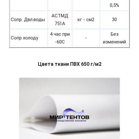
0,5%
АСТМД
Сопр. Двл.воды
кг - см2
30
751А
4 час при
Без
Сопр холоду
-
-60С
изменений
Цвета ткани ПВХ 650 г/м2