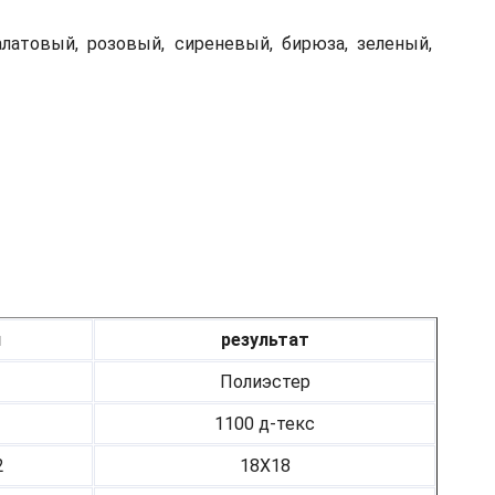
алатовый, розовый, сиреневый, бирюза, зеленый,
я
результат
Полиэстер
1100 д-текс
2
18Х18