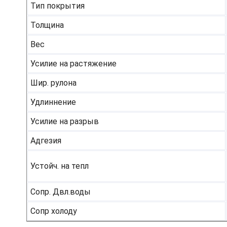
Тип покрытия
Толщина
Вес
Усилие на растяжение
Шир. рулона
Удлиннение
Усилие на разрыв
Адгезия
Устойч. на тепл
Сопр. Двл.воды
Сопр холоду