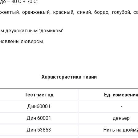
о – 40 С + 70 С;
желтый, оранжевый, красный, синий, бордо, голубой, с
им двухскатным "домиком".
тановлены люверсы.
Характеристика ткани
Тест-метод
Ед. измерени
Дин60001
-
Дин 60001
деньер
Дин 53853
Нить на дюйм