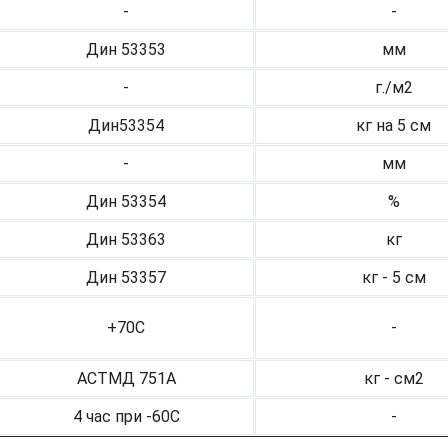
-
-
Дин 53353
мм
-
г./м2
Дин53354
кг на 5 см
-
мм
Дин 53354
%
Дин 53363
кг
Дин 53357
кг - 5 см
+70С
-
АСТМД 751А
кг - см2
4 час при -60С
-