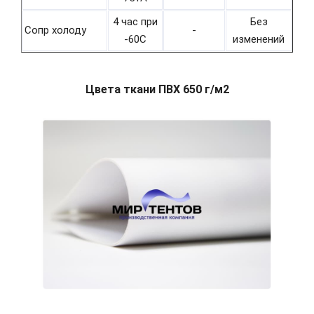
4 час при
Без
Сопр холоду
-
-60С
изменений
Цвета ткани ПВХ 650 г/м2