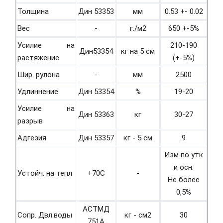
Толщина
Дин 53353
мм
0.53 +- 0.02
Вес
-
г./м2
650 +-5%
Усилие на
210-190
Дин53354
кг на 5 см
растяжение
(+-5%)
Шир. рулона
-
мм
2500
Удлиннение
Дин 53354
%
19-20
Усилие на
Дин 53363
кг
30-27
разрыв
Адгезия
Дин 53357
кг - 5 см
9
Изм по утк
и осн.
Устойч. на тепл
+70С
-
Не более
0,5%
АСТМД
Сопр. Двл.воды
кг - см2
30
751А