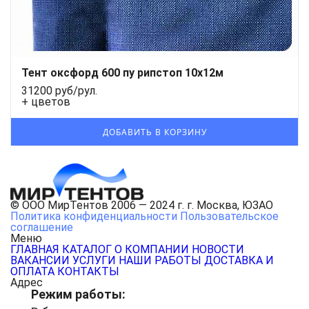
Тент оксфорд 600 пу рипстоп 10х12м
31200 руб/рул.
+ цветов
© ООО МирТентов 2006 — 2024 г. г. Москва, ЮЗАО
Политика конфиденциальности
Пользовательское
соглашение
Меню
ГЛАВНАЯ
КАТАЛОГ
О КОМПАНИИ
НОВОСТИ
ВАКАНСИИ
УСЛУГИ
НАШИ РАБОТЫ
ДОСТАВКА И
ОПЛАТА
КОНТАКТЫ
Адрес
Режим работы: