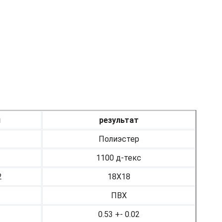
я
результат
Полиэстер
1100 д-текс
2
18Х18
ПВХ
0.53 +- 0.02