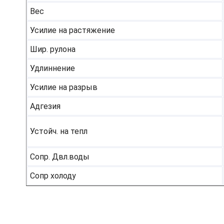
Вес
Усилие на растяжение
Шир. рулона
Удлиннение
Усилие на разрыв
Адгезия
Устойч. на тепл
Сопр. Двл.воды
Сопр холоду