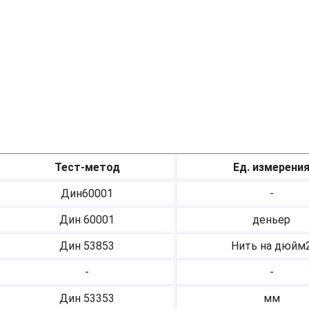
Тест-метод
Ед. измерени
Дин60001
-
Дин 60001
деньер
Дин 53853
Нить на дюйм
-
-
Дин 53353
мм