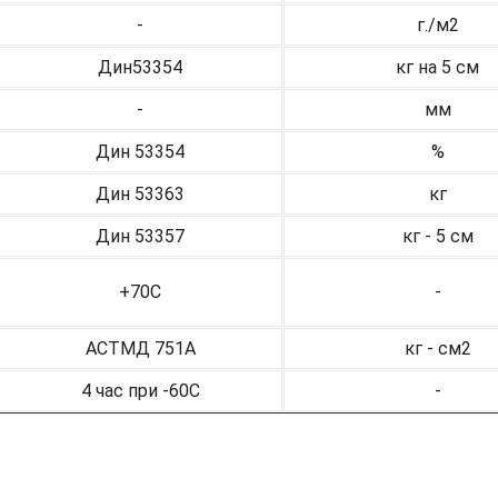
-
г./м2
Дин53354
кг на 5 см
-
мм
Дин 53354
%
Дин 53363
кг
Дин 53357
кг - 5 см
+70С
-
АСТМД 751А
кг - см2
4 час при -60С
-