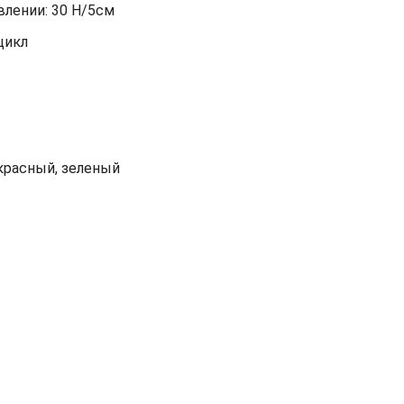
лении: 30 Н/5см
цикл
красный, зеленый