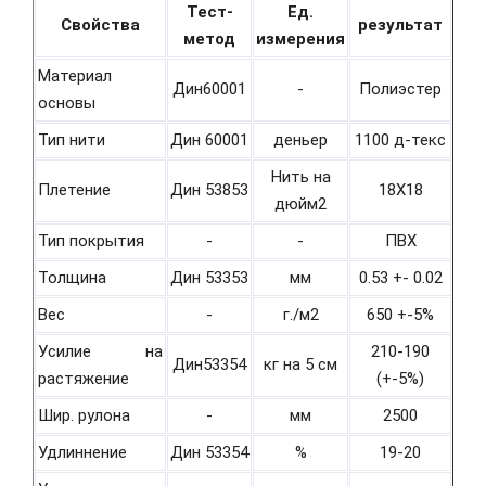
Тест-
Ед.
Свойства
результат
метод
измерения
Материал
Дин60001
-
Полиэстер
основы
Тип нити
Дин 60001
деньер
1100 д-текс
Нить на
Плетение
Дин 53853
18Х18
дюйм2
Тип покрытия
-
-
ПВХ
Толщина
Дин 53353
мм
0.53 +- 0.02
Вес
-
г./м2
650 +-5%
Усилие на
210-190
Дин53354
кг на 5 см
растяжение
(+-5%)
Шир. рулона
-
мм
2500
Удлиннение
Дин 53354
%
19-20