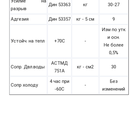
Усилие на
Дин 53363
кг
30-27
разрыв
Адгезия
Дин 53357
кг - 5 см
9
Изм по утк
и осн.
Устойч. на тепл
+70С
-
Не более
0,5%
АСТМД
Сопр. Двл.воды
кг - см2
30
751А
4 час при
Без
Сопр холоду
-
-60С
изменений